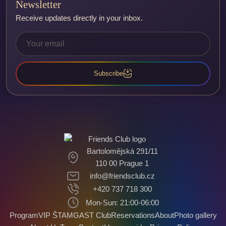
Newsletter
Receive updates directly in your inbox.
Subscribe
Bartolomějská 291/11
110 00 Prague 1
info@friendsclub.cz
+420 737 718 300
Mon-Sun: 21:00-06:00
Program
VIP ŠTAMGAST Club
Reservations
About
Photo gallery