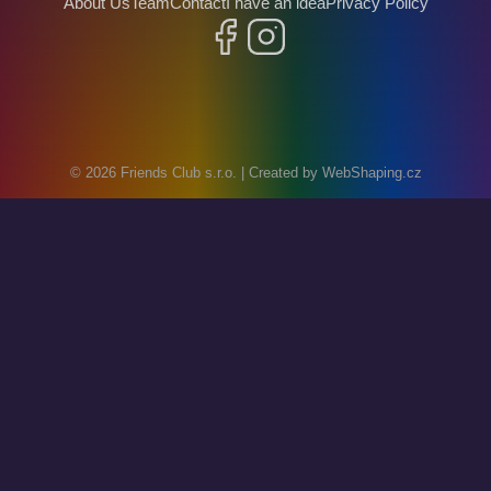
About Us
Team
Contact
I have an idea
Privacy Policy
Facebook
Instagram
© 2026
Friends Club s.r.o.
| Created by
WebShaping.cz