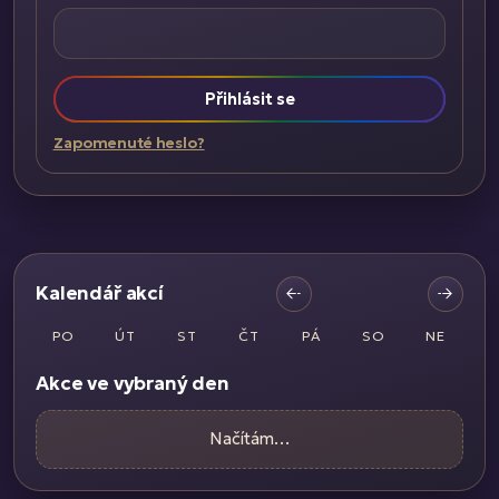
Přihlásit se
Zapomenuté heslo?
Kalendář akcí
PO
ÚT
ST
ČT
PÁ
SO
NE
Akce ve vybraný den
Načítám…