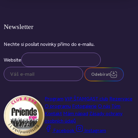
Newsletter
Nechte si posílat novinky přímo do e-mailu.
Website
Odebírat
Program
VIP ŠTAMGAST club
Rezervace
O programu
Fotogalerie
O nás
Tým
Kontakt
Mám nápad
Zásady ochrany
osobních údajů
Facebook
Instagram