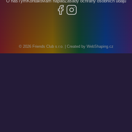
O nás
Tým
Kontakt
Mám nápad
Zásady ochrany osobních údajů
Facebook
Instagram
© 2026
Friends Club s.r.o.
| Created by
WebShaping.cz