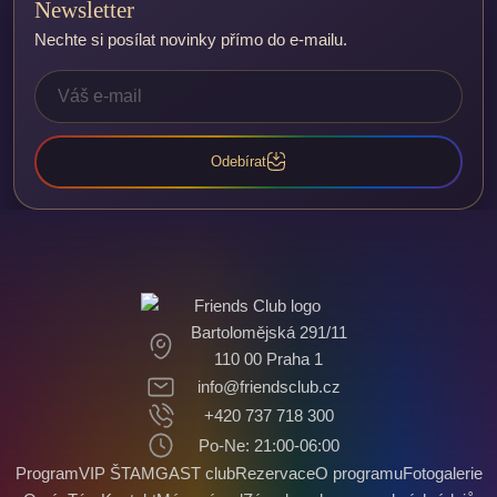
Newsletter
Nechte si posílat novinky přímo do e-mailu.
Odebírat
Bartolomějská 291/11
110 00 Praha 1
info@friendsclub.cz
+420 737 718 300
Po-Ne: 21:00-06:00
Program
VIP ŠTAMGAST club
Rezervace
O programu
Fotogalerie