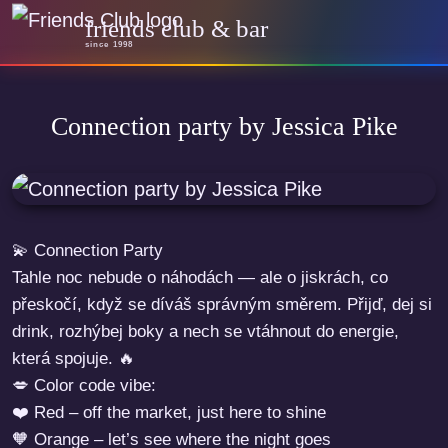
friends club & bar
since 1998
Connection party by Jessica Pike
💫 Connection Party
Tahle noc nebude o náhodách — ale o jiskrách, co
přeskočí, když se díváš správným směrem. Přijď, dej si
drink, rozhýbej boky a nech se vtáhnout do energie,
která spojuje. 🔥
💋 Color code vibe:
❤️ Red – off the market, just here to shine
🧡 Orange – let’s see where the night goes