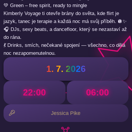
💚 Green – free spirit, ready to mingle
Kimberly Voyage ti otevře brány do světa, kde flirt je
jazyk, tanec je terapie a každá noc má svůj příběh. 🪩✨
🎧 DJs, sexy beats, a dancefloor, který se nezastaví až
do rána.
💃 Drinks, smích, nečekané spojení — všechno, co dělá
noc nezapomenutelnou.
1. 7. 2026
22:00
06:00
-
Jessica Pike