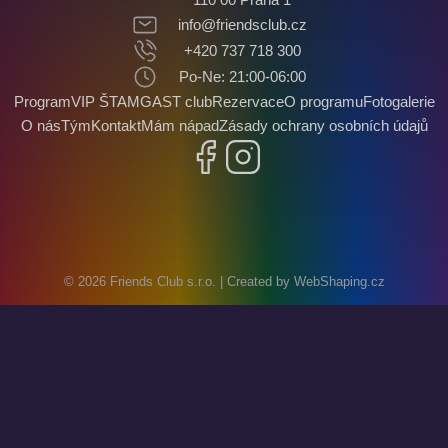
info@friendsclub.cz
+420 737 718 300
Po-Ne: 21:00-06:00
Program
VIP ŠTAMGAST club
Rezervace
O programu
Fotogalerie
O nás
Tým
Kontakt
Mám nápad
Zásady ochrany osobních údajů
Facebook
Instagram
© 2026
Friends Club s.r.o.
| Created by
WebShaping.cz