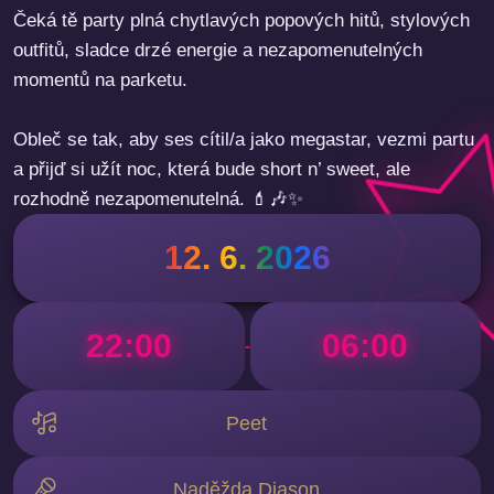
Čeká tě party plná chytlavých popových hitů, stylových
outfitů, sladce drzé energie a nezapomenutelných
momentů na parketu.
Obleč se tak, aby ses cítil/a jako megastar, vezmi partu
a přijď si užít noc, která bude short n’ sweet, ale
rozhodně nezapomenutelná. 💄🎶✨
12. 6. 2026
22:00
06:00
-
Peet
Naděžda Diason