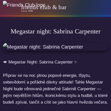
friends club & bar
since 1998
Megastar night: Sabrina Carpenter
💋 Megastar Night: Sabrina Carpenter ✨
Připrav se na noc plnou popové energie, třpytu,
sebevědomí a pořádné dávky attitude! Tahle Megastar
Night bude věnovaná jedinečné Sabrině Carpenter —
jejím největším hitům, ikonickému stylu a hudbě, u které
budeš zpívat, tančit a cítit se jako hlavní hvězda večera.