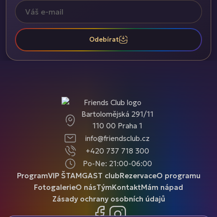
Odebírat
Bartolomějská 291/11
110 00 Praha 1
info@friendsclub.cz
+420 737 718 300
Po-Ne: 21:00-06:00
Program
VIP ŠTAMGAST club
Rezervace
O programu
Fotogalerie
O nás
Tým
Kontakt
Mám nápad
Zásady ochrany osobních údajů
Facebook
Instagram