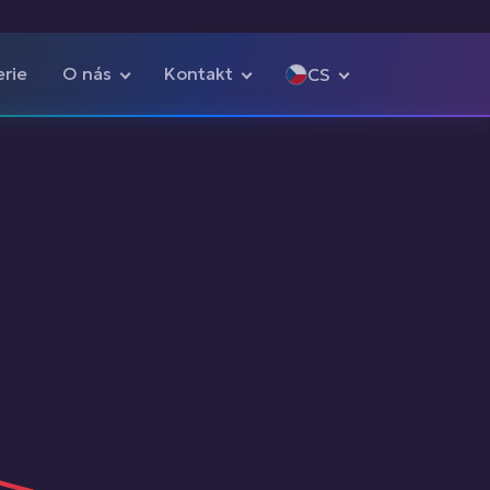
erie
O nás
Kontakt
CS
Čeština
English