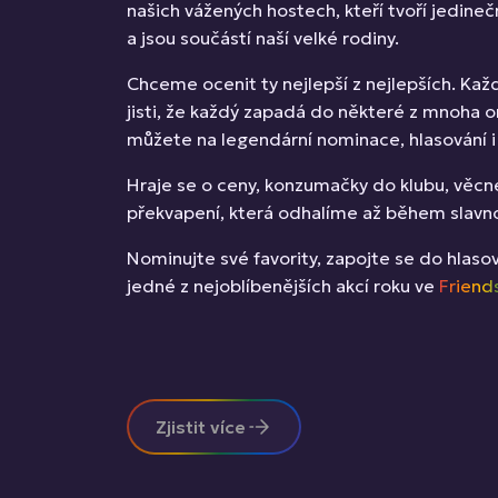
našich vážených hostech, kteří tvoří jedine
a jsou součástí naší velké rodiny.
Chceme ocenit ty nejlepší z nejlepších. Kaž
jisti, že každý zapadá do některé z mnoha or
můžete na legendární nominace, hlasování i 
Hraje se o ceny, konzumačky do klubu, věcné 
překvapení, která odhalíme až během slavn
Nominujte své favority, zapojte se do hlasov
jedné z nejoblíbenějších akcí roku ve
Friend
Zjistit více