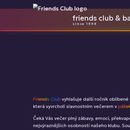
friends club & b
since 1998
Friends Club
vyhlašuje další ročník oblíben
která vyvrcholí slavnostním večerem v
pátek
Čeká Vás večer plný zábavy, emocí, překvap
nejvýraznějších osobností našeho klubu. So